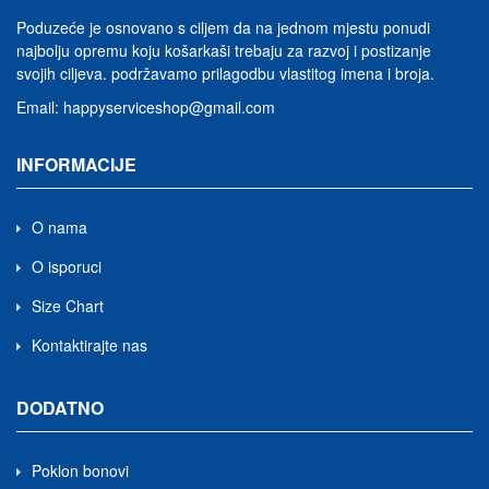
Poduzeće je osnovano s ciljem da na jednom mjestu ponudi
najbolju opremu koju košarkaši trebaju za razvoj i postizanje
svojih ciljeva.
podržavamo prilagodbu vlastitog imena i broja
.
Email:
happyserviceshop@gmail.com
INFORMACIJE
O nama
O isporuci
Size Chart
Kontaktirajte nas
DODATNO
Poklon bonovi