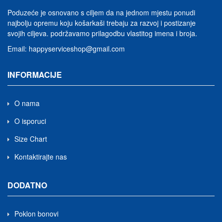
Poduzeće je osnovano s ciljem da na jednom mjestu ponudi
najbolju opremu koju košarkaši trebaju za razvoj i postizanje
svojih ciljeva.
podržavamo prilagodbu vlastitog imena i broja
.
Email:
happyserviceshop@gmail.com
INFORMACIJE
O nama
O isporuci
Size Chart
Kontaktirajte nas
DODATNO
Poklon bonovi