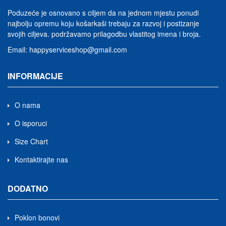
Poduzeće je osnovano s ciljem da na jednom mjestu ponudi
najbolju opremu koju košarkaši trebaju za razvoj i postizanje
svojih ciljeva.
podržavamo prilagodbu vlastitog imena i broja
.
Email:
happyserviceshop@gmail.com
INFORMACIJE
O nama
O isporuci
Size Chart
Kontaktirajte nas
DODATNO
Poklon bonovi