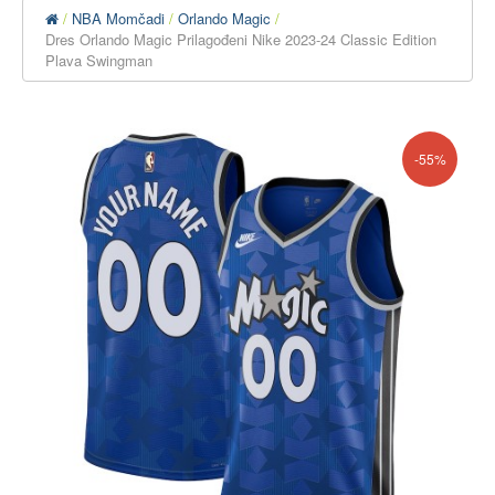
NBA Momčadi
Orlando Magic
Dres Orlando Magic Prilagođeni Nike 2023-24 Classic Edition
Plava Swingman
-55%