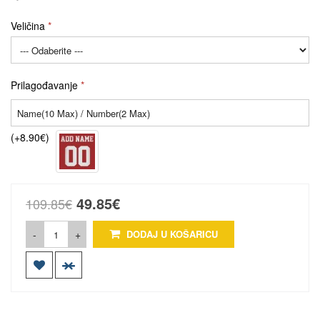
Veličina
Prilagođavanje
(+8.90€)
49.85€
109.85€
-
+
DODAJ U KOŠARICU