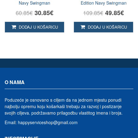
Navy Swingman
Edition Navy Swingman
30.85€
49.85€
60.85€
109.85€
DODAJ U KOŠARICU
DODAJ U KOŠARICU
O NAMA
Poduzeće je osnovano s ciljem da na jednom mjestu ponudi
najbolju opremu koju košarkaši trebaju za razvoj i postizanje
svojih ciljeva.
podržavamo prilagodbu vlastitog imena i broja
.
Email:
happyserviceshop@gmail.com