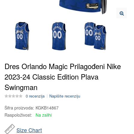
Dres Orlando Magic Prilagođeni Nike
2023-24 Classic Edition Plava
Swingman
0 recenzija
Napišite recenziju
Šifra proizvoda:
KGKB14867
Raspoloživost:
Na zalihi
Size Chart