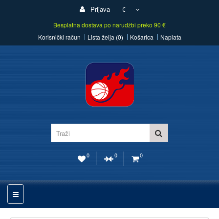
Prijava
€
Besplatna dostava po narudžbi preko 90 €
Korisnički račun
Lista želja (0)
Košarica
Naplata
0
0
0