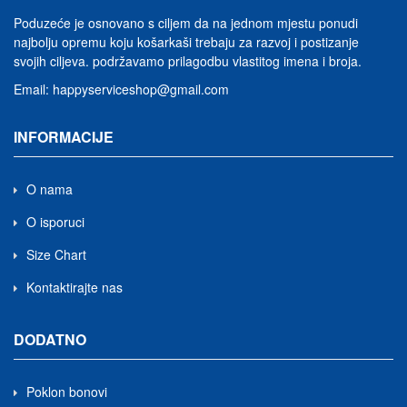
Poduzeće je osnovano s ciljem da na jednom mjestu ponudi
najbolju opremu koju košarkaši trebaju za razvoj i postizanje
svojih ciljeva.
podržavamo prilagodbu vlastitog imena i broja
.
Email:
happyserviceshop@gmail.com
INFORMACIJE
O nama
O isporuci
Size Chart
Kontaktirajte nas
DODATNO
Poklon bonovi