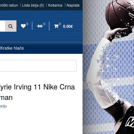
snički račun
Lista želja (0)
Košarica
Naplata
0
0
0
0.00€
Kratke hlače
yrie Irving 11 Nike Crna
gman
nziju