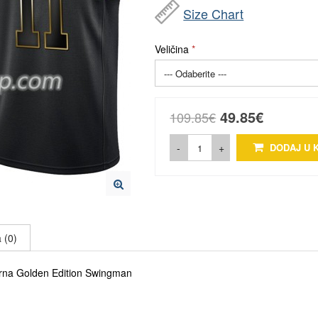
Size Chart
Veličina
49.85€
109.85€
-
+
DODAJ U 
 (0)
 Crna Golden Edition Swingman