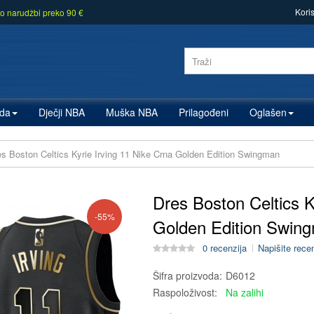
Kori
o narudžbi preko 90 €
zda
Dječji NBA
Muška NBA
Prilagođeni
Oglašen
es Boston Celtics Kyrie Irving 11 Nike Crna Golden Edition Swingman
Dres Boston Celtics K
-55%
Golden Edition Swin
0 recenzija
Napišite rece
Šifra proizvoda:
D6012
Raspoloživost:
Na zalihi