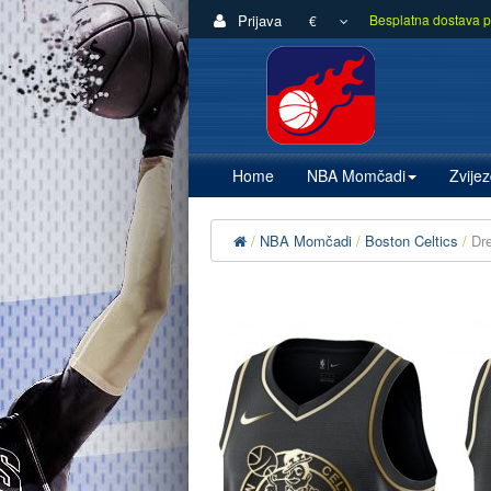
Prijava
Besplatna dostava p
€
Home
NBA Momčadi
Zvije
NBA Momčadi
Boston Celtics
Dr