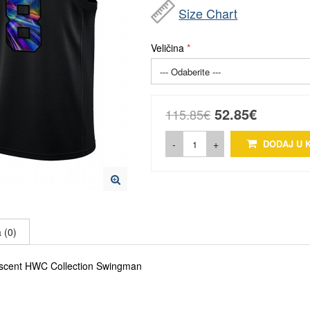
Size Chart
Veličina
52.85€
115.85€
-
+
DODAJ U 
 (0)
descent HWC Collection Swingman