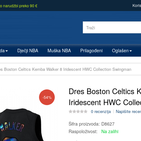
Kori
o narudžbi preko 90 €
zda
Dječji NBA
Muška NBA
Prilagođeni
Oglašen
es Boston Celtics Kemba Walker 8 Iridescent HWC Collection Swingman
Dres Boston Celtics 
-54%
Iridescent HWC Coll
0 recenzija
Napišite rece
Šifra proizvoda:
D8627
Raspoloživost:
Na zalihi