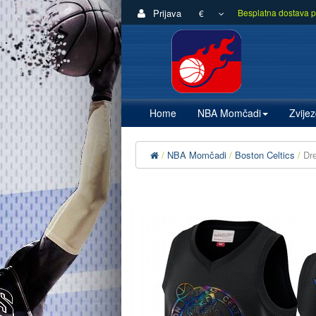
Prijava
Besplatna dostava p
€
Home
NBA Momčadi
Zvije
NBA Momčadi
Boston Celtics
Dr