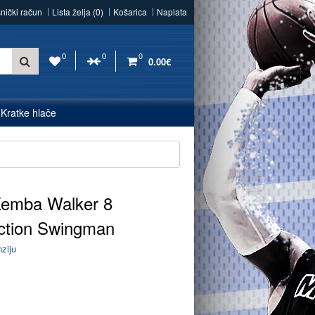
snički račun
Lista želja (0)
Košarica
Naplata
0
0
0
0.00€
Kratke hlače
Kemba Walker 8
ection Swingman
nziju