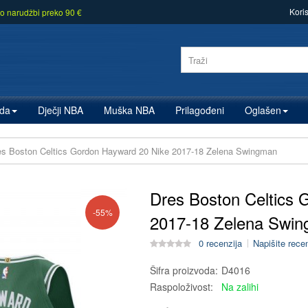
Kori
o narudžbi preko 90 €
zda
Dječji NBA
Muška NBA
Prilagođeni
Oglašen
es Boston Celtics Gordon Hayward 20 Nike 2017-18 Zelena Swingman
Dres Boston Celtics 
-55%
2017-18 Zelena Swi
0 recenzija
Napišite rece
Šifra proizvoda:
D4016
Raspoloživost:
Na zalihi