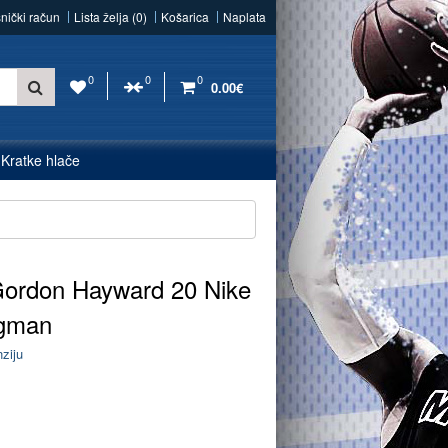
snički račun
Lista želja (0)
Košarica
Naplata
0
0
0
0.00€
Kratke hlače
Gordon Hayward 20 Nike
ngman
nziju