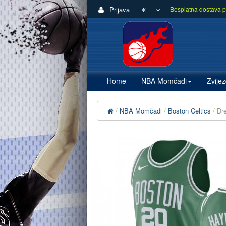
Prijava
Besplatna dostava p
€
Home
NBA Momčadi
Zvije
NBA Momčadi
Boston Celtics
Dr