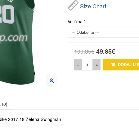
Size Chart
Veličina
49.85€
109.85€
-
+
DODAJ U 
 (0)
 Nike 2017-18 Zelena Swingman