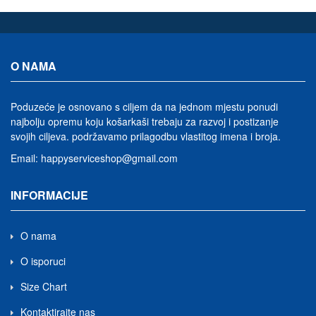
O NAMA
Poduzeće je osnovano s ciljem da na jednom mjestu ponudi
najbolju opremu koju košarkaši trebaju za razvoj i postizanje
svojih ciljeva.
podržavamo prilagodbu vlastitog imena i broja
.
Email:
happyserviceshop@gmail.com
INFORMACIJE
O nama
O isporuci
Size Chart
Kontaktirajte nas