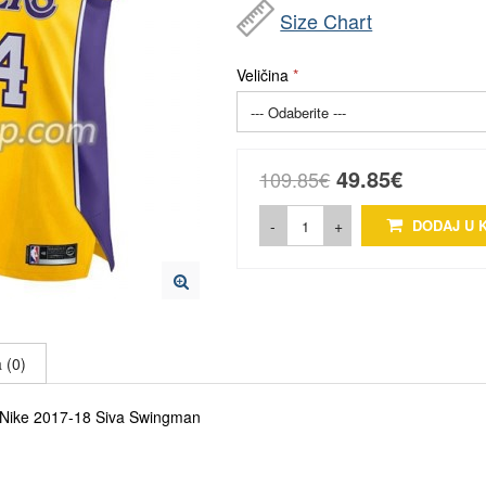
Size Chart
Veličina
49.85€
109.85€
-
+
DODAJ U 
 (0)
 Nike 2017-18 Siva Swingman