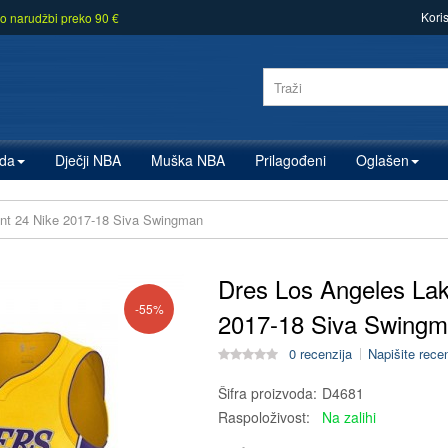
Kori
o narudžbi preko 90 €
zda
Dječji NBA
Muška NBA
Prilagođeni
Oglašen
nt 24 Nike 2017-18 Siva Swingman
Dres Los Angeles Lak
-55%
2017-18 Siva Swing
0 recenzija
Napišite rece
Šifra proizvoda:
D4681
Raspoloživost:
Na zalihi