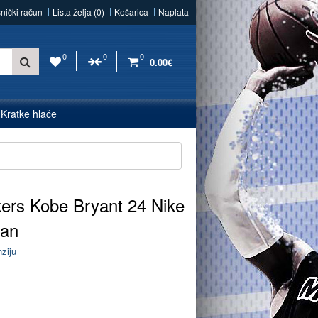
snički račun
Lista želja (0)
Košarica
Naplata
0
0
0
0.00€
Kratke hlače
ers Kobe Bryant 24 Nike
man
nziju