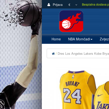
Prijava
Besplatna dostava p
€
Home
NBA Momčadi
Zvije
Dres Los Angeles Lakers Kobe Brya