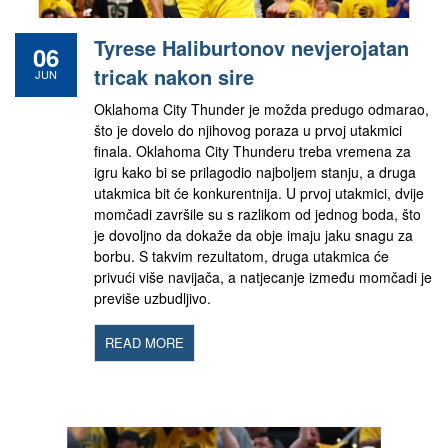
Tyrese Haliburtonov nevjerojatan
06
tricak nakon sire
JUN
Oklahoma City Thunder je možda predugo odmarao,
što je dovelo do njihovog poraza u prvoj utakmici
finala. Oklahoma City Thunderu treba vremena za
igru ​​kako bi se prilagodio najboljem stanju, a druga
utakmica bit će konkurentnija. U prvoj utakmici, dvije
momčadi završile su s razlikom od jednog boda, što
je dovoljno da dokaže da obje imaju jaku snagu za
borbu. S takvim rezultatom, druga utakmica će
privući više navijača, a natjecanje između momčadi je
previše uzbudljivo.
READ MORE