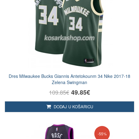
Dres Milwaukee Bucks Giannis Antetokounm 34 Nike 2017-18
Zelena Swingman
49.85€
109.85€
DODAJ U KOŠARICU
-55%