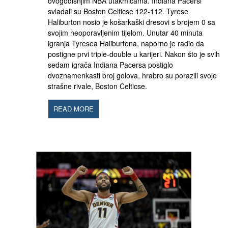
ovogodišnjim NBA utakmicama. Indiana Pacersi
svladali su Boston Celticse 122-112. Tyrese
Haliburton nosio je košarkaški dresovi s brojem 0 sa
svojim neoporavljenim tijelom. Unutar 40 minuta
igranja Tyresea Haliburtona, naporno je radio da
postigne prvi triple-double u karijeri. Nakon što je svih
sedam igrača Indiana Pacersa postiglo
dvoznamenkasti broj golova, hrabro su porazili svoje
strašne rivale, Boston Celticse.
READ MORE