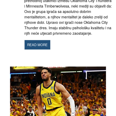
prethodnoj utakmici između Oklahoma City Thundera
i Minnesota Timberwolvesa, neki mediji su objavili da:
Ovo je grupa igrača sa apsolutno dobrim
mentalitetom, a njihov mentalitet je daleko zreliji od
njihove dobi. Upravo ovi igrači nose Oklahoma City
Thunder dres. Imaju stabilnu psihološku kvalitetu i na
njih neće utjecati privremeno zaostajanje.
READ MORE