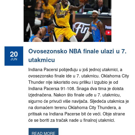
Ovosezonsko NBA finale ulazi u 7.
20
utakmicu
JUN
Indiana Pacersi pobjeđuju u još jednoj utakmici, a
ovosezonsko finale ide u 7. utakmicu. Oklahoma City
Thunder nije iskoristio ovu priliku i izgubio je od
Indiana Pacersa 91-108. Snaga dva tima je doista
izjednačena. Nakon što finale uđe u 7. utakmicu,
sigurno će privući više navijača. Sljedeća utakmica je
na domaćem terenu Oklahoma City Thundera, a
pritisak na Indiana Pacerse bit će veći. Obje strane
će se boriti za tračak nade u finalnoj utakmici.
READ MORE