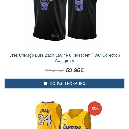
Dres Chicago Bulls Zach LaVine 8 Iridescent HWC Collection
Swingman
52.85€
115.85€
DODAJ U KOŠARICU
-55%