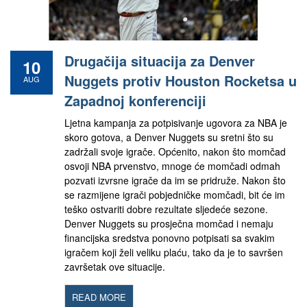
Drugačija situacija za Denver
10
Nuggets protiv Houston Rocketsa u
AUG
Zapadnoj konferenciji
Ljetna kampanja za potpisivanje ugovora za NBA je
skoro gotova, a Denver Nuggets su sretni što su
zadržali svoje igrače. Općenito, nakon što momčad
osvoji NBA prvenstvo, mnoge će momčadi odmah
pozvati izvrsne igrače da im se pridruže. Nakon što
se razmijene igrači pobjedničke momčadi, bit će im
teško ostvariti dobre rezultate sljedeće sezone.
Denver Nuggets su prosječna momčad i nemaju
financijska sredstva ponovno potpisati sa svakim
igračem koji želi veliku plaću, tako da je to savršen
završetak ove situacije.
READ MORE