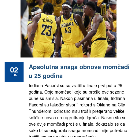
Apsolutna snaga obnove momčadi
02
u 25 godina
JUN
Indiana Pacersi su se vratili u finale prvi put u 25
godina. Obje momčadi koje su prošle ove sezone
pune su smisla. Nakon plasmana u finale, Indiana
Pacersi su također stvorili rekord s Oklahoma City
Thunderom, odnosno nisu trošili pretjerano velike
količine novca na regrutiranje igrača. Nakon što su
ove dvije momčadi prošle u finale, dokazalo se da
kako bi se osigurala snaga momčadi, nije potrebno
trošiti novac na utrku u naoružanju.