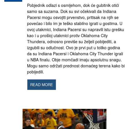
Pobjednik odlazi s osmijehom, dok će gubitnik otići
samo sa suzama. Dok su svi očekivali da Indiana
Pacersi mogu osvojiti prvenstvo, pritisak na njih se
povećao i bilo im je teško stabilno igrati u gostima. U
ovoj utakmici, Indiana Pacersi su napravili istu grešku
kao i u prošloj utakmici protiv Oklahoma City
Thundera, odnosno previše su željeli pobijediti, a
izgubili su odlučnost. Ovo je prvi put u toliko godina
da su Indiana Pacersi i Oklahoma City Thunder igrali
u NBA finalu. Obje momčadi imaju apsolutnu snagu.
Mogu samo održati prednost domaćeg terena kako bi
pobijedili.
READ MORE