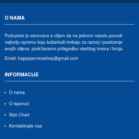
O NAMA
Poduzeće je osnovano s ciljem da na jednom mjestu ponudi
najbolju opremu koju košarkaši trebaju za razvoj i postizanje
svojih ciljeva.
podržavamo prilagodbu vlastitog imena i broja
.
Email:
happyserviceshop@gmail.com
INFORMACIJE
O nama
O isporuci
Size Chart
Kontaktirajte nas