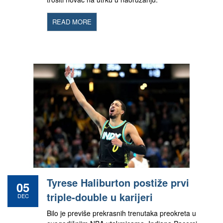
READ MORE
Tyrese Haliburton postiže prvi
05
triple-double u karijeri
DEC
Bilo je previše prekrasnih trenutaka preokreta u