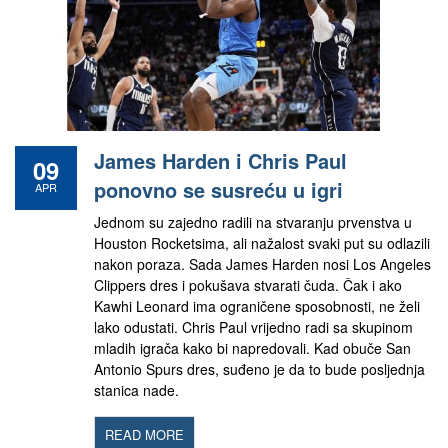
James Harden i Chris Paul
09
ponovno se susreću u igri
APR
Jednom su zajedno radili na stvaranju prvenstva u
Houston Rocketsima, ali nažalost svaki put su odlazili
nakon poraza. Sada James Harden nosi Los Angeles
Clippers dres i pokušava stvarati čuda. Čak i ako
Kawhi Leonard ima ograničene sposobnosti, ne želi
lako odustati. Chris Paul vrijedno radi sa skupinom
mladih igrača kako bi napredovali. Kad obuče San
Antonio Spurs dres, suđeno je da to bude posljednja
stanica nade.
READ MORE