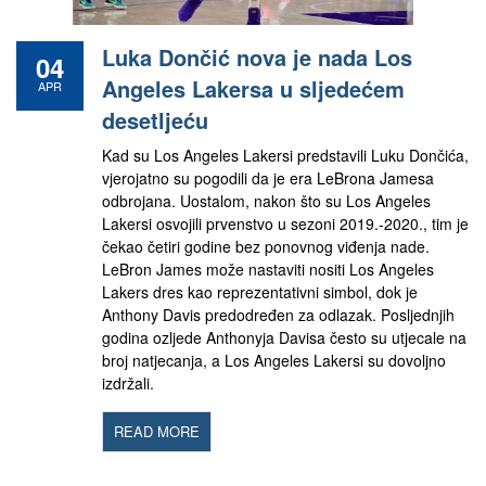
Luka Dončić nova je nada Los
04
Angeles Lakersa u sljedećem
APR
desetljeću
Kad su Los Angeles Lakersi predstavili Luku Dončića,
vjerojatno su pogodili da je era LeBrona Jamesa
odbrojana. Uostalom, nakon što su Los Angeles
Lakersi osvojili prvenstvo u sezoni 2019.-2020., tim je
čekao četiri godine bez ponovnog viđenja nade.
LeBron James može nastaviti nositi Los Angeles
Lakers dres kao reprezentativni simbol, dok je
Anthony Davis predodređen za odlazak. Posljednjih
godina ozljede Anthonyja Davisa često su utjecale na
broj natjecanja, a Los Angeles Lakersi su dovoljno
izdržali.
READ MORE