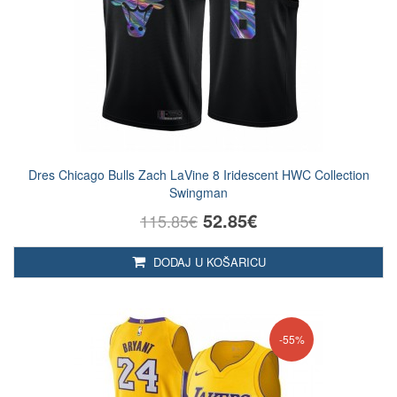
Dres Chicago Bulls Zach LaVine 8 Iridescent HWC Collection
Swingman
52.85€
115.85€
DODAJ U KOŠARICU
-55%