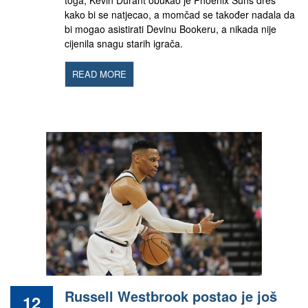
toga, Kevin Durant obukao je Phoenix Suns dres
kako bi se natjecao, a momčad se također nadala da
bi mogao asistirati Devinu Bookeru, a nikada nije
cijenila snagu starih igrača.
READ MORE
Russell Westbrook postao je još
12