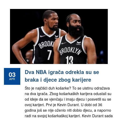
Dva NBA igrača odrekla su se
03
braka i djece zbog karijere
APR
Što je najčišći duh košarke? To se uistinu odražava
na dva igrača. Zbog košarkaških karijera odustali su
od ideje da se vjenčaju i imaju djecu i posvetili su se
ovoj karijeri. Prvi je Kevin Durant. U dobi od 36
godina još se nije oženio niti dobio djecu, a naporno
radi na svojoj košarkaškoj karijeri. Kevin Durant sada