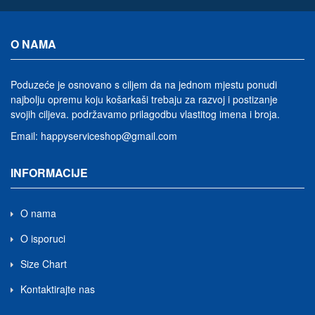
O NAMA
Poduzeće je osnovano s ciljem da na jednom mjestu ponudi
najbolju opremu koju košarkaši trebaju za razvoj i postizanje
svojih ciljeva.
podržavamo prilagodbu vlastitog imena i broja
.
Email:
happyserviceshop@gmail.com
INFORMACIJE
O nama
O isporuci
Size Chart
Kontaktirajte nas