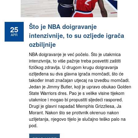
Što je NBA doigravanje
25
intenzivnije, to su ozljede igrača
APR
ozbiljnije
NBA doigravanje je već počelo. Što je utakmica
intenzivnija, to više pažnje treba posvetiti zaštiti
fizičkog zdravlja. U drugom krugu doigravanja
ozlijeđena su dva glavna igrača momčadi, što će
također imati značajan utjecaj na izvedbu momčadi.
Jedan je Jimmy Butler, koji je upravo obukao Golden
State Warriors dres. Pao je s velike visine tijekom
utakmice i mogao bi propustiti sljedeći raspored.
Drugi je glavni napadač Memphis Grizzliesa, Ja
Morant. Nakon što se protivnik okrenuo nakon
uzlijetanja, njegovo tijelo je slučajno teško palo na
pod.