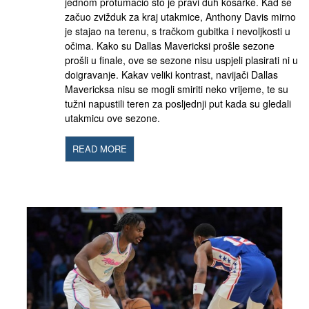
jednom protumačio što je pravi duh košarke. Kad se
začuo zvižduk za kraj utakmice, Anthony Davis mirno
je stajao na terenu, s tračkom gubitka i nevoljkosti u
očima. Kako su Dallas Mavericksi prošle sezone
prošli u finale, ove se sezone nisu uspjeli plasirati ni u
doigravanje. Kakav veliki kontrast, navijači Dallas
Mavericksa nisu se mogli smiriti neko vrijeme, te su
tužni napustili teren za posljednji put kada su gledali
utakmicu ove sezone.
READ MORE