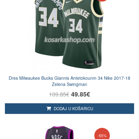
Dres Milwaukee Bucks Giannis Antetokounm 34 Nike 2017-18
Zelena Swingman
49.85€
109.85€
DODAJ U KOŠARICU
-55%