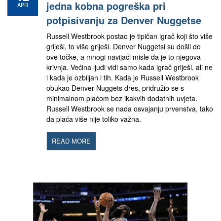
jedna kobna pogreška pri
APR
potpisivanju za Denver Nuggetse
Russell Westbrook postao je tipičan igrač koji što više
griješi, to više griješi. Denver Nuggetsi su došli do
ove točke, a mnogi navijači misle da je to njegova
krivnja. Većina ljudi vidi samo kada igrač griješi, ali ne
i kada je ozbiljan i tih. Kada je Russell Westbrook
obukao Denver Nuggets dres, pridružio se s
minimalnom plaćom bez ikakvih dodatnih uvjeta.
Russell Westbrook se nada osvajanju prvenstva, tako
da plaća više nije toliko važna.
READ MORE