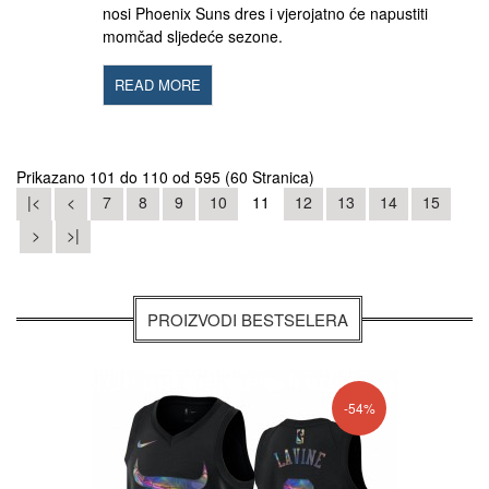
nosi Phoenix Suns dres i vjerojatno će napustiti
momčad sljedeće sezone.
READ MORE
Prikazano 101 do 110 od 595 (60 Stranica)
|<
<
7
8
9
10
11
12
13
14
15
>
>|
PROIZVODI BESTSELERA
-54%