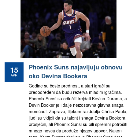
Phoenix Suns najavljuju obnovu
15
oko Devina Bookera
APR
Godine su često prednost, a stari igrači su
predodređeni da budu rezerva mladim igračima.
Phoenix Sunsi su odlučili trejdati Kevina Duranta, a
Devin Booker je i dalje neizostavna glavna snaga
momčadi. Zapravo, tijekom razdoblja Chrisa Paula,
ljudi su vidjeli da su talent i snaga Devina Bookera
prosječni, ali Phoenix Sunsi su bili spremni potrošiti
mnogo novca da produže njegov ugovor. Nakon