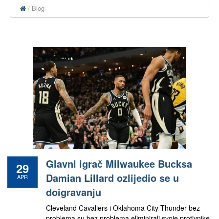
Blog
Glavni igrač Milwaukee Bucksa
29
Damian Lillard ozlijedio se u
APR
doigravanju
Cleveland Cavaliers i Oklahoma City Thunder bez
problema su bez problema eliminirali svoje protivnike