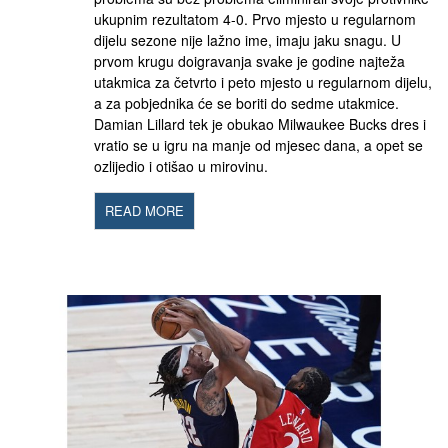
ukupnim rezultatom 4-0. Prvo mjesto u regularnom
dijelu sezone nije lažno ime, imaju jaku snagu. U
prvom krugu doigravanja svake je godine najteža
utakmica za četvrto i peto mjesto u regularnom dijelu,
a za pobjednika će se boriti do sedme utakmice.
Damian Lillard tek je obukao Milwaukee Bucks dres i
vratio se u igru ​​na manje od mjesec dana, a opet se
ozlijedio i otišao u mirovinu.
READ MORE